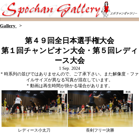
Gallery
>
第４９回全日本選手権大会
第１回チャンピオン大会・第５回レディ
ース大会
1 Sep. 2024
* 時系列の並びではありませんので、ご了承下さい。また解像度・ファ
イルサイズが異なる写真が混在しています。
* 動画は再生時間が掛かる場合があります。
動画
動画
レディース小太刀
長剣フリー決勝