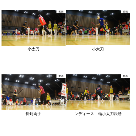
動画
動画
小太刀
小太刀
動画
動画
長剣両手
レディース 楯小太刀決勝