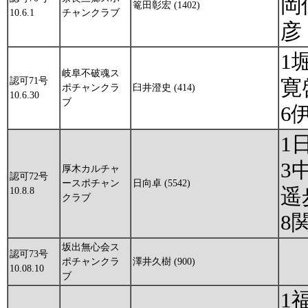
岡
篭田彰宏 (1402)
10.6.1
チャンクラブ
彦
1
岐阜不破魂ス
認可71号
寛
ポチャンクラ
臼井澄史 (414)
10.6.30
ブ
6
1
3
厚木カルチャ
認可72号
ースポチャン
日向卓 (5542)
遥
10.8.8
クラブ
8
坂出無心会ス
認可73号
ポチャンクラ
澤井久樹 (900)
10.08.10
ブ
1