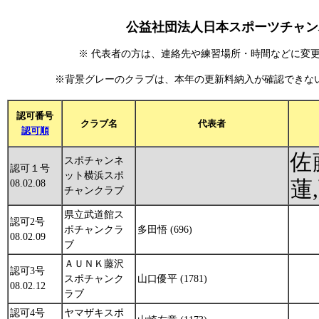
公益社団法人日本スポーツチャ
※ 代表者の方は、連絡先や練習場所・時間などに変更があっ
※背景グレーのクラブは、本年の更新料納入が確認できないクラブ
認可番号
クラブ名
代表者
認可順
佐
スポチャンネ
認可１号
ット横浜スポ
蓮
08.02.08
チャンクラブ
県立武道館ス
認可2号
ポチャンクラ
多田悟 (696)
08.02.09
ブ
ＡＵＮＫ藤沢
認可3号
スポチャンク
山口優平 (1781)
08.02.12
ラブ
認可4号
ヤマザキスポ