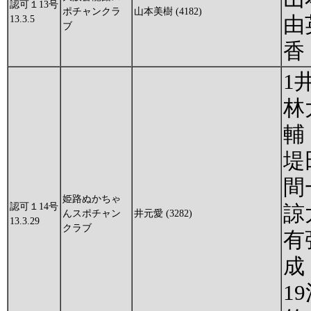
認可１13号
ポチャンクラ
山本美樹 (4182)
由
13.3.5
ブ
香
1
林
輔
堤
間
姫路ぬかちゃ
認可１14号
諒
んスポチャン
井元愛 (3282)
13.3.29
クラブ
有
成
1