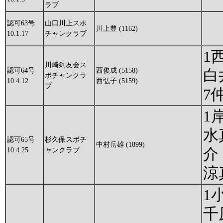
ラブ
認可63号
山口川上スポ
川上豊 (1162)
10.1.17
チャンクラブ
1
川崎剣友会ス
認可64号
西俊成 (5158)
白
ポチャンクラ
10.4.12
西弘子 (5159)
ブ
7
1
水
認可65号
杉久保スポチ
中村岳雄 (1899)
介
10.4.25
ャンクラブ
涼
1
千