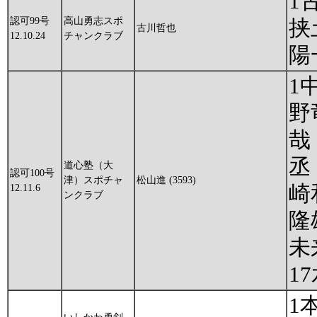
1
認可99号
高山勇志スポ
挟
古川哲也
12.10.24
チャンクラブ
陽
1
野
哉
丞
道心塾（大
認可100号
津）スポチャ
松山進 (3593)
崎
12.11.6
ンクラブ
隆
未
1
1