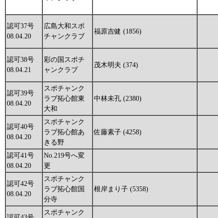
認可37号
広島大和スポ
福原吉健 (1856)
08.04.20
チャンクラブ
認可38号
彩の国スポチ
茂木明夫 (374)
08.04.21
ャンクラブ
スポチャンク
認可39号
ラブ拓心館東
中林未孔 (2380)
08.04.20
大和
スポチャンク
認可40号
ラブ拓心館あ
佐藤素子 (4258)
08.04.20
きる野
認可41号
No.219号へ変
08.04.20
更
スポチャンク
認可42号
ラブ拓心館国
根岸まり子 (5358)
08.04.20
分寺
スポチャンク
認可43号