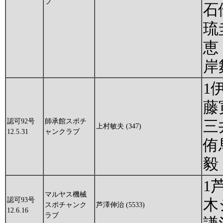
ブ
石
琉
恵
岸
1
藤
認可92号
師承館スポチ
三
上村敏夫 (347)
12.5.31
ャンクラブ
侑
毅
1
マルヤス機械
認可93号
木
スポチャンク
芦澤伸治 (5533)
12.6.16
ラブ