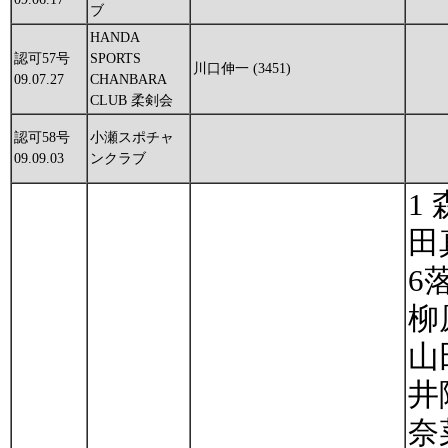
ブ
HANDA
認可57号
SPORTS
川口伸一 (3451)
09.07.27
CHANBARA
CLUB 柔剣会
認可58号
小瀬スポチャ
09.09.03
ンクラブ
1
田
6
柳
山
井
奈