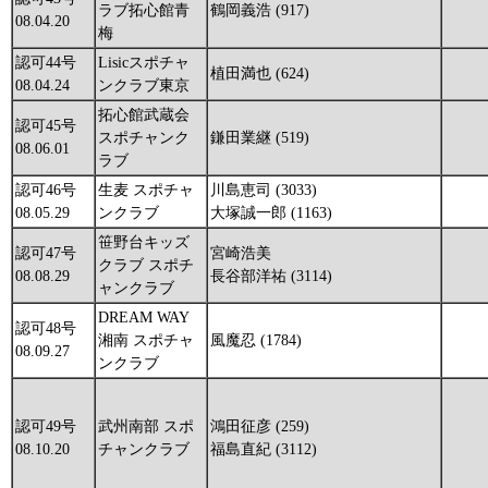
ラブ拓心館青
鶴岡義浩 (917)
08.04.20
梅
認可44号
Lisicスポチャ
植田満也 (624)
08.04.24
ンクラブ東京
拓心館武蔵会
認可45号
スポチャンク
鎌田業継 (519)
08.06.01
ラブ
認可46号
生麦 スポチャ
川島恵司 (3033)
08.05.29
ンクラブ
大塚誠一郎 (1163)
笹野台キッズ
認可47号
宮崎浩美
クラブ スポチ
08.08.29
長谷部洋祐 (3114)
ャンクラブ
DREAM WAY
認可48号
湘南 スポチャ
風魔忍 (1784)
08.09.27
ンクラブ
認可49号
武州南部 スポ
鴻田征彦 (259)
08.10.20
チャンクラブ
福島直紀 (3112)