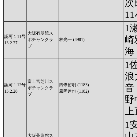
次
1
1
大阪有朋館ス
認可１11号
崎
ポチャンクラ
林光一 (4981)
13.2.27
ブ
海
1
浪
富士宮芝川ス
認可１12号
四條衍明 (1183)
音
ポチャンクラ
13.2.28
風岡達也 (1182)
ブ
野
上
1
山
大阪蒼龍館ス