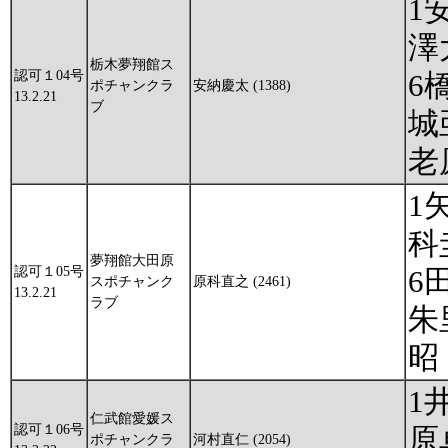
1
澤
栃木夢翔館ス
認可１04号
6
ポチャンクラ
安納慶太 (1388)
13.2.21
ブ
城
老
1
科
夢翔館大田原
認可１05号
6
スポチャンク
原科直之 (2461)
13.2.21
ラブ
朱
昭
1
仁武館愛媛ス
認可１06号
原
ポチャンクラ
河村直仁 (2054)