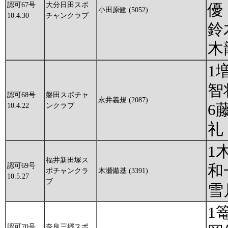
認可67号
大分日田スポ
優
小田原健 (5052)
10.4.30
チャンクラブ
鈴
木
1
智
認可68号
磐田スポチャ
永井義規 (2087)
6
10.4.22
ンクラブ
礼
1
福井新田塚ス
認可69号
和
ポチャンクラ
木瀬備基 (3391)
10.5.27
ブ
雪
1
認可70号
奈良三郷スポ