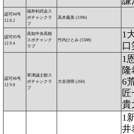
謙
福井剣武会ス
認可94号
ポチャンクラ
高木義美 (3396)
12.8.2
ブ
1
高知中央高校
認可95号
スポチャンク
竹内ひとみ (5588)
口
12.9.4
ラブ
1
隆
草津誠士館ス
認可96号
6
ポチャンクラ
大谷清明 (260)
12.9.8
ブ
匠
貴
1
井