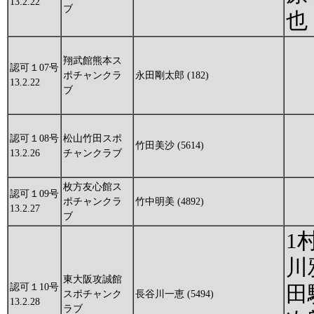
13.2.22
ブ
也
翔武館熊本ス
認可１07号
ポチャンクラ
永田剛太郎 (182)
13.2.22
ブ
認可１08号
松山竹田スポ
竹田美沙 (5614)
13.2.26
チャンクラブ
枚方友心館ス
認可１09号
ポチャンクラ
竹中明美 (4892)
13.2.27
ブ
1
川
東大阪攻誠館
認可１10号
田
スポチャンク
長谷川一恵 (5494)
13.2.28
ラブ