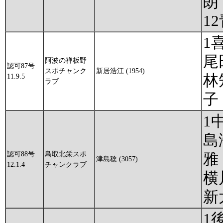
朗
1
1
尾
阿波の禅板野
認可87号
スポチャンク
新居浩江 (1954)
林
11.9.5
ラブ
子
1
島
認可88号
鳥取北栄スポ
雅
津島稔 (3057)
12.1.4
チャンクラブ
横
新
1