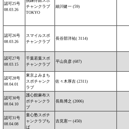
挑錬侍館スポ
認可25号
チャンクラブ
細川健一 (59)
08.03.26
TOKYO
認可26号
スマイルスポ
長谷部洋祐( 3114)
08.03.26
チャンクラブ
認可27号
千葉若葉スポ
平山良彦 (687)
08.03.15
チャンクラブ
東京よみまち
認可28号
スポチャンク
佐々木厚吉 (2311)
08.04.01
ラブ
護心館麻布ス
認可30号
ポチャンクラ
長島博之 (2006)
08.04.10
ブ
童心塾スポチ
認可31号
ャンクラブち
吉見憲一 (450)
08.04.08
ば