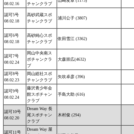
山崎友章 (1173)
08.02.16
チャンクラブ
認可5号
高砂武蔵スポ
浦川公子 (3807)
08.02.18
チャンクラブ
認可6号
高砂純心スポ
依田雪江 (3362)
08.02.18
チャンクラブ
岡山中央南ス
認可7号
ポチャンクラ
大森崇広(4632)
08.02.24
ブ
認可8号
岡山総社スポ
矢吹卓彦 (396)
08.02.23
チャンクラブ
藤沢青少年会
認可9号
館スポチャン
手島大助 (616)
08.02.24
クラブ
Dream Way 長
認可10号
尾スポチャン
木村俊 (294)
08.02.20
クラブ
Dream Way 屋
認可11号