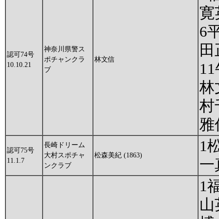
寛
6
田
神奈川県警ス
認可74号
ポチャンクラ
林文信
1
10.10.21
ブ
林
村
雅
1
長崎ドリーム
認可75号
大村スポチャ
松森美紀 (1863)
一
11.1.7
ンクラブ
1
山