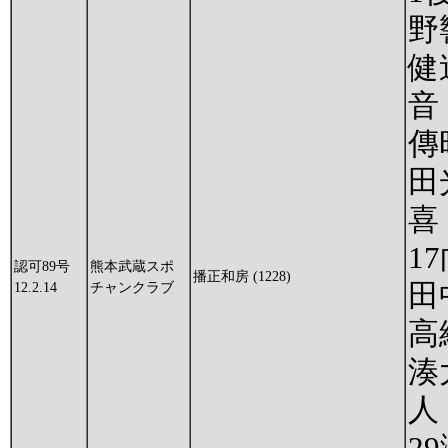
野
健
音
傳
田
喜
1
認可89号
熊本武蔵スポ
播正和房 (1228)
田
12.2.14
チャンクラブ
高
湊
人
2