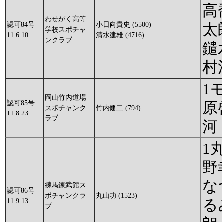
高
わせがく高等
認可84号
小日向貴史 (5500)
太
学校スポチャ
11.6.10
清水建雄 (4716)
ンクラブ
鑓
村
1
岡山竹内道場
認可85号
原
スポチャンク
竹内健二 (794)
11.8.23
ラブ
河
1
野
な
練馬錬武館ス
認可86号
ポチャンクラ
丸山功 (1523)
る
11.9.13
ブ