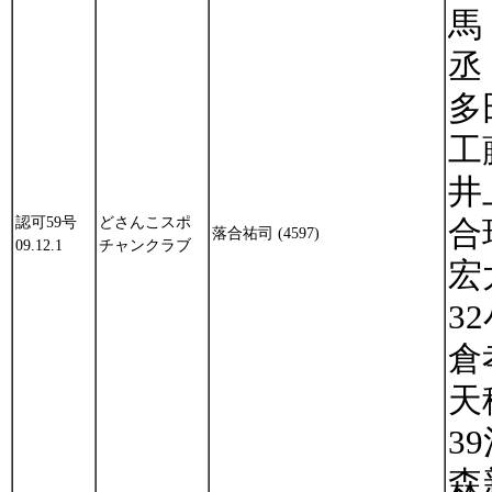
馬
丞
多
工
井
認可59号
どさんこスポ
合
落合祐司 (4597)
09.12.1
チャンクラブ
宏
3
倉
天
3
森