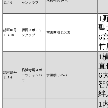
東前昭良 (432)
11.4.6
ャンクラブ
1
聖
認可81号
福岡スポチャ
前田秀樹 (1003)
6
11.4.18
ンクラブ
竹
1
直
横浜寺尾スポ
認可83号
6
ーツチャンバ
伊藤朗 (3252)
11.5.6
ラ
智
絆
1