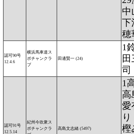
中
下
穂
1
横浜馬車道ス
認可90号
田
ポチャンクラ
田邊賢一 (24)
12.4.6
ブ
司
1
高
愛
り
紀州今吹衆ス
認可91号
樫
ポチャンクラ
高島文志緒 (5497)
12.5.14