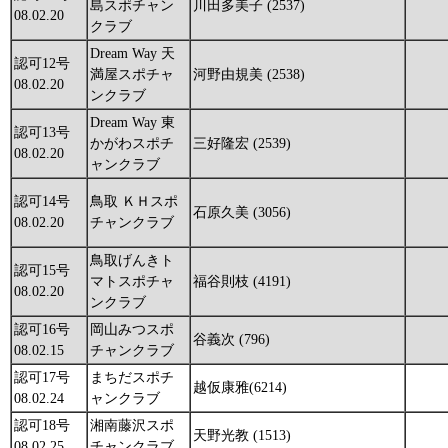
島スポチャン
川田多美子 (2537)
08.02.20
クラブ
Dream Way 天
認可12号
満屋スポチャ
河野由規美 (2538)
08.02.20
ンクラブ
Dream Way 東
認可13号
かがわスポチ
三好隆宏 (2539)
08.02.20
ャンクラブ
認可14号
鳥取 ＫＨスポ
石原久美 (3056)
08.02.20
チャンクラブ
鳥取げんきト
認可15号
マトスポチャ
福谷則枝 (4191)
08.02.20
ンクラブ
認可16号
岡山みつスポ
谷義次 (796)
08.02.15
チャンクラブ
認可17号
まちだスポチ
越仮康雅(6214)
08.02.24
ャンクラブ
認可18号
湘南藤沢スポ
天野光教 (1513)
08.02.25
チャンクラブ