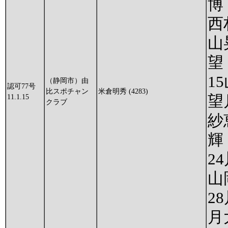
博
西
山
望
1
（静岡市）由
認可77号
比スポチャン
米倉明秀 (4283)
望
11.1.15
クラブ
紗
輝
2
山
2
月