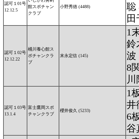
いしかわ勇剣
認可１01号
聡
館スポチャン
小野秀徳 (4488)
12.12.5
クラブ
田
1
鈴
桶川養心館ス
認可１02号
波
ポチャンクラ
末永定信 (145)
12.12.22
ブ
8
川
1
井
認可１03号
富士鷹岡スポ
櫻井俊久 (5233)
6
13.1.4
チャンクラブ
谷