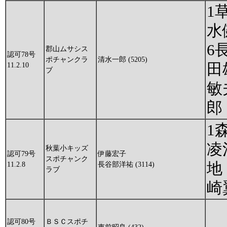
1
水
6
郡山ムサシス
認可78号
ポチャンクラ
清水一郎 (5205)
田
11.2.10
ブ
敏
郎
1
凌
秋葉小キッズ
認可79号
伊藤宏子
スポチャンク
地
11.2.8
長谷部洋祐 (3114)
ラブ
崎
認可80号
ＢＳＣスポチ