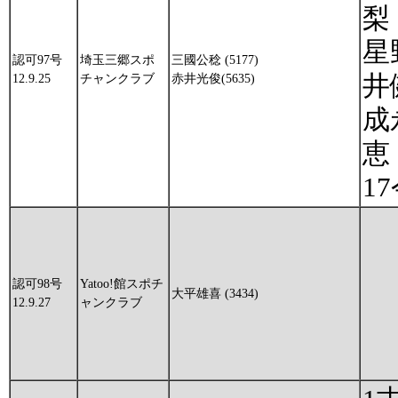
梨
星
認可97号
埼玉三郷スポ
三國公稔 (5177)
井
12.9.25
チャンクラブ
赤井光俊(5635)
成
恵
1
認可98号
Yatoo!館スポチ
大平雄喜 (3434)
12.9.27
ャンクラブ