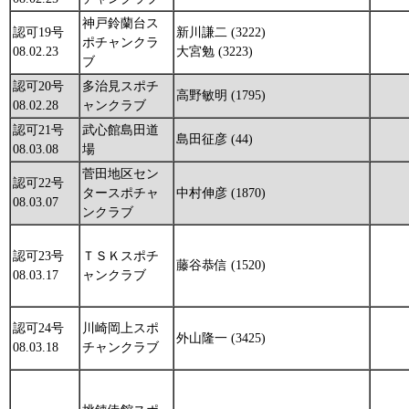
神戸鈴蘭台ス
認可19号
新川謙二 (3222)
ポチャンクラ
08.02.23
大宮勉 (3223)
ブ
認可20号
多治見スポチ
高野敏明 (1795)
08.02.28
ャンクラブ
認可21号
武心館島田道
島田征彦 (44)
08.03.08
場
菅田地区セン
認可22号
タースポチャ
中村伸彦 (1870)
08.03.07
ンクラブ
認可23号
ＴＳＫスポチ
藤谷恭信 (1520)
08.03.17
ャンクラブ
認可24号
川崎岡上スポ
外山隆一 (3425)
08.03.18
チャンクラブ