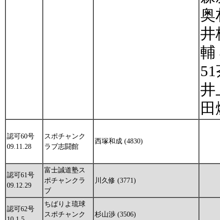
奥
井
輔
5
井
田
認可60号
スポチャンク
西塚和成 (4830)
09.11.28
ラブ志闘館
富士誠道塾ス
認可61号
ポチャンクラ
川久修 (3771)
09.12.29
ブ
ちばりよ琉球
認可62号
スポチャンク
杉山渉 (3506)
10.1.5