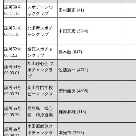
認可50号
スポチャンつ
田村勝家 (41)
08.11.15
ばさクラブ
認可51号
北多摩スポチ
中田宗宏 (3344)
08.11.15
ャンクラブ
認可52号
函館スポチャ
橋本航 (847)
08.12.2
ンクラブ
郡山錬心会 ス
認可53号
ポチャンクラ
佐藤憲一 (4711)
09.03.01
ブ
認可54号
岡山専門学校
安田佳央 (4808)
09.03.31
ビーマックス
認可55号
鹿児島 武心
柿原和雄 (113)
09.05.26
館 柿原道場
小田原武尊ス
認可56号
ポチャンクラ
本光市 (3275)
09.06.17