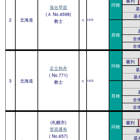
審判
同種
落合早苗
基
(Ａ No.4598)
基
2
北海道
○
10/5
教士
異種
全
全
審判
同種
足立和舟
基
( No.771)
基
3
北海道
○
10/5
教士
異種
全
全
(札幌市)
審判
同種
菅原通有
基
( No.657)
基