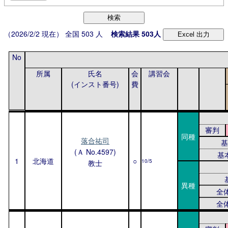
検索
（
2026/2/2
現在） 全国
503
人
検索結果
503
人
Excel 出力
No
所属
氏名
会
講習会
(インスト番号)
費
審判
同種
落合祐司
基
(Ａ No.4597)
基
1
北海道
○
10/5
教士
異種
全
全