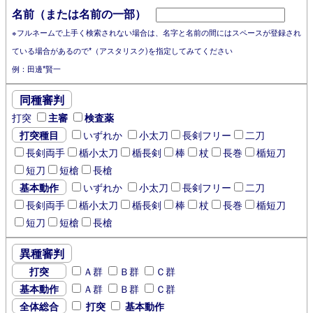
名前（または名前の一部）
※フルネームで上手く検索されない場合は、名字と名前の間にはスペースが登録され
ている場合があるので*（アスタリスク)を指定してみてください
例：田邊*賢一
同種審判
打突
主審
検査薬
打突種目
いずれか
小太刀
長剣フリー
二刀
長剣両手
楯小太刀
楯長剣
棒
杖
長巻
楯短刀
短刀
短槍
長槍
基本動作
いずれか
小太刀
長剣フリー
二刀
長剣両手
楯小太刀
楯長剣
棒
杖
長巻
楯短刀
短刀
短槍
長槍
異種審判
打突
Ａ群
Ｂ群
Ｃ群
基本動作
Ａ群
Ｂ群
Ｃ群
全体総合
打突
基本動作