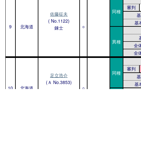
審判
同種
佐藤征夫
基
( No.1122)
基
9
北海道
○
錬士
異種
全
全
審判
同種
足立浩介
基
(Ａ No.3853)
基
10
北海道
○
異種
全
全
(札幌市)
審判
同種
近藤哲仁
基