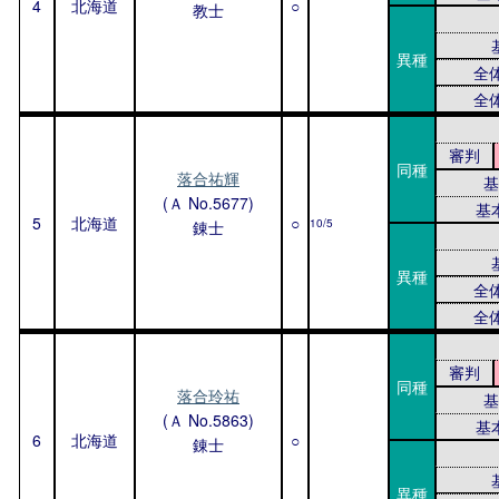
4
北海道
○
教士
異種
全
全
審判
同種
落合祐輝
基
(Ａ No.5677)
基
5
北海道
○
10/5
錬士
異種
全
全
審判
同種
落合玲祐
基
(Ａ No.5863)
基
6
北海道
○
錬士
異種