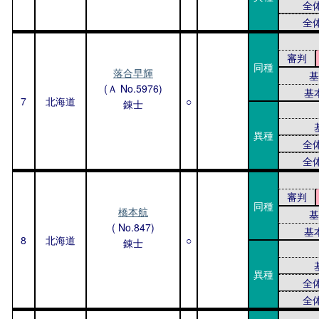
全
全
審判
同種
落合早輝
基
(Ａ No.5976)
基
7
北海道
○
錬士
異種
全
全
審判
同種
橋本航
基
( No.847)
基
8
北海道
○
錬士
異種
全
全