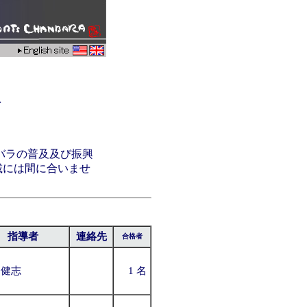
会
バラの普及及び振興
載には間に合いませ
指導者
連絡先
合格者
田健志
1 名