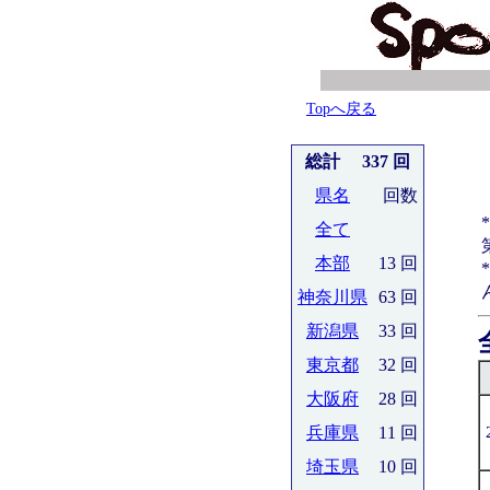
Topへ戻る
総計 337 回
県名
回数
全て
本部
13 回
神奈川県
63 回
新潟県
33 回
東京都
32 回
大阪府
28 回
兵庫県
11 回
埼玉県
10 回