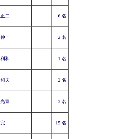
岡正二
6 名
口伸一
2 名
木利和
1 名
山和夫
2 名
渕光宣
3 名
川完
15 名