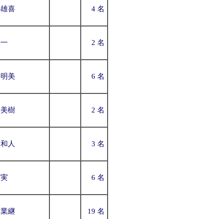
平雄喜
4 名
光一
2 名
中明美
6 名
本美樹
2 名
田和人
3 名
村実
6 名
田業継
19 名