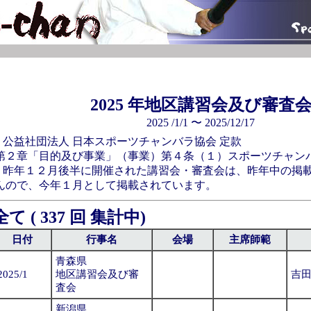
2025 年
地区講習会及び審査
2025 /1/1 〜 2025/12/17
* 公益社団法人 日本スポーツチャンバラ協会 定款
第２章「目的及び事業」（事業）第４条（１）スポーツチャン
* 昨年１２月後半に開催された講習会・審査会は、昨年中の掲
んので、今年１月として掲載されています。
全て ( 337 回 集計中)
日付
行事名
会場
主席師範
青森県
2025/1
地区講習会及び審
吉
査会
新潟県