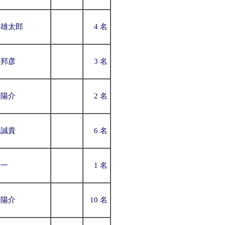
田雄太郎
4 名
山邦彦
3 名
口陽介
2 名
谷誠貴
6 名
光一
1 名
口陽介
10 名