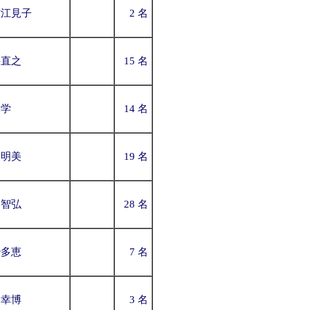
村江見子
2 名
科直之
15 名
木学
14 名
中明美
19 名
田智弘
28 名
治多恵
7 名
谷幸博
3 名