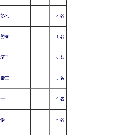
田彰宏
8 名
村勝家
1 名
田靖子
6 名
田泰三
5 名
光一
9 名
藤修
6 名