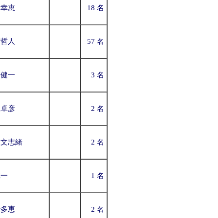
川幸恵
18 名
邊哲人
57 名
川健一
3 名
吹卓彦
2 名
島文志緒
2 名
慎一
1 名
治多恵
2 名