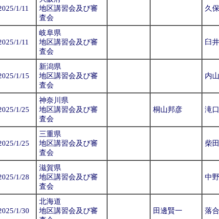
2025/1/11
地区講習会及び審
久
査会
岐阜県
2025/1/11
地区講習会及び審
臼
査会
新潟県
2025/1/15
地区講習会及び審
内
査会
神奈川県
2025/1/25
地区講習会及び審
桐山邦彦
滝
査会
三重県
2025/1/25
地区講習会及び審
柴
査会
滋賀県
2025/1/28
地区講習会及び審
中
査会
北海道
2025/1/30
地区講習会及び審
田邊賢一
落