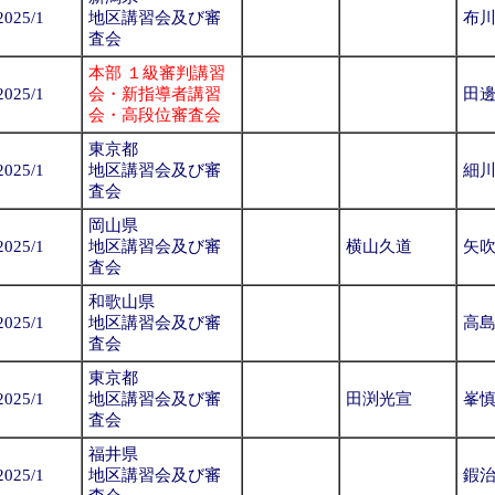
2025/1
地区講習会及び審
布
査会
本部 １級審判講習
2025/1
会・新指導者講習
田
会・高段位審査会
東京都
2025/1
地区講習会及び審
細
査会
岡山県
2025/1
地区講習会及び審
横山久道
矢
査会
和歌山県
2025/1
地区講習会及び審
高
査会
東京都
2025/1
地区講習会及び審
田渕光宣
峯
査会
福井県
2025/1
地区講習会及び審
鍜