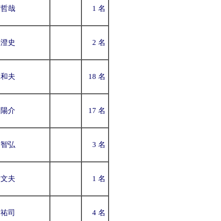
保哲哉
1 名
井澄史
2 名
山和夫
18 名
口陽介
17 名
田智弘
3 名
野文夫
1 名
合祐司
4 名