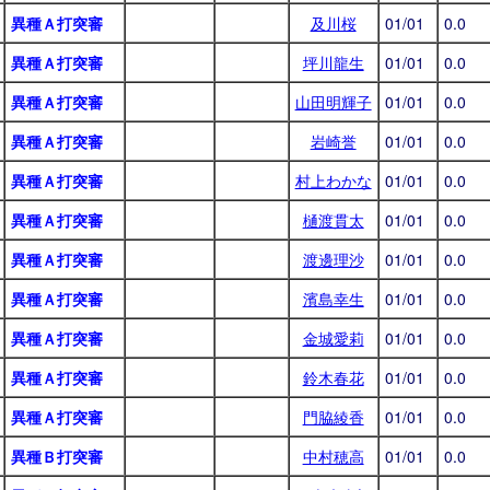
異種Ａ打突審
及川桜
01/01
0.0
異種Ａ打突審
坪川龍生
01/01
0.0
異種Ａ打突審
山田明輝子
01/01
0.0
異種Ａ打突審
岩崎誉
01/01
0.0
異種Ａ打突審
村上わかな
01/01
0.0
異種Ａ打突審
樋渡貫太
01/01
0.0
異種Ａ打突審
渡邊理沙
01/01
0.0
異種Ａ打突審
濱島幸生
01/01
0.0
異種Ａ打突審
金城愛莉
01/01
0.0
異種Ａ打突審
鈴木春花
01/01
0.0
異種Ａ打突審
門脇綾香
01/01
0.0
異種Ｂ打突審
中村穂高
01/01
0.0