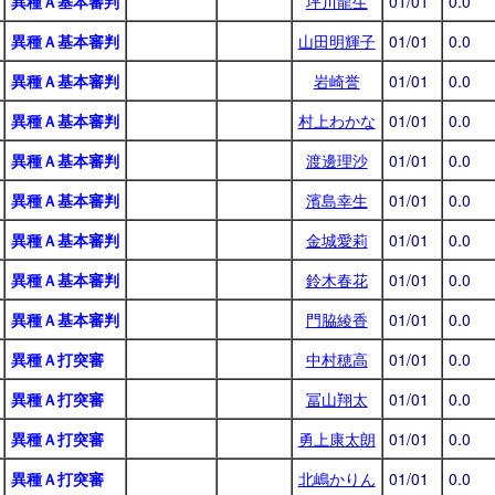
異種Ａ基本審判
坪川龍生
01/01
0.0
異種Ａ基本審判
山田明輝子
01/01
0.0
異種Ａ基本審判
岩崎誉
01/01
0.0
異種Ａ基本審判
村上わかな
01/01
0.0
異種Ａ基本審判
渡邊理沙
01/01
0.0
異種Ａ基本審判
濱島幸生
01/01
0.0
異種Ａ基本審判
金城愛莉
01/01
0.0
異種Ａ基本審判
鈴木春花
01/01
0.0
異種Ａ基本審判
門脇綾香
01/01
0.0
異種Ａ打突審
中村穂高
01/01
0.0
異種Ａ打突審
冨山翔太
01/01
0.0
異種Ａ打突審
勇上康太朗
01/01
0.0
異種Ａ打突審
北嶋かりん
01/01
0.0