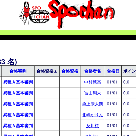
3 名)
合格審判
合格資格▲
合格資格
合格者名
合格日
ポイン
異種Ａ基本審判
中村穂高
01/01
0.0
異種Ａ基本審判
冨山翔太
01/01
0.0
異種Ａ基本審判
勇上康太朗
01/01
0.0
異種Ａ基本審判
北嶋かりん
01/01
0.0
異種Ａ基本審判
及川桜
01/01
0.0