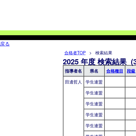
戻る
合格者TOP
> 検索結果
2025 年度 検索結果 (3
指導者名
県名
合格種目
段級
田邊哲人
学生連盟
学生連盟
学生連盟
学生連盟
学生連盟