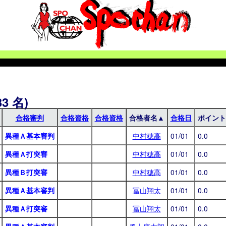
3 名)
合格審判
合格資格
合格資格
合格者名▲
合格日
ポイント
異種Ａ基本審判
中村穂高
01/01
0.0
異種Ａ打突審
中村穂高
01/01
0.0
異種Ｂ打突審
中村穂高
01/01
0.0
異種Ａ基本審判
冨山翔太
01/01
0.0
異種Ａ打突審
冨山翔太
01/01
0.0