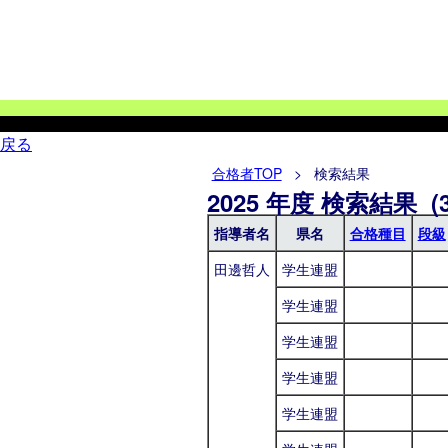
戻る
合格者TOP
> 検索結果
2025 年度 検索結果 (3
指導者名
県名
合格種目
段級
田邊哲人
学生連盟
学生連盟
学生連盟
学生連盟
学生連盟