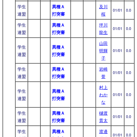
学生
異種Ａ
及川
01/01
0.0
連盟
打突審
桜
学生
異種Ａ
坪川
01/01
0.0
連盟
打突審
龍生
山田
学生
異種Ａ
明輝
01/01
0.0
連盟
打突審
子
学生
異種Ａ
岩崎
01/01
0.0
連盟
打突審
誉
村上
学生
異種Ａ
わか
01/01
0.0
連盟
打突審
な
学生
異種Ａ
樋渡
01/01
0.0
連盟
打突審
貫太
学生
異種Ａ
渡邊
01/01
0.0