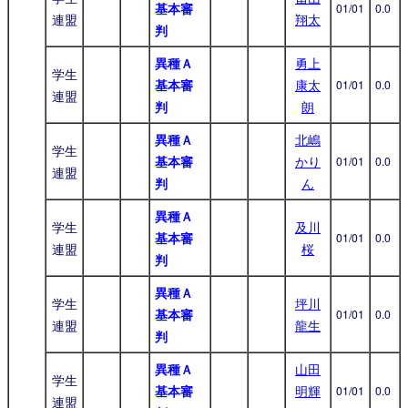
基本審
01/01
0.0
連盟
翔太
判
異種Ａ
勇上
学生
基本審
康太
01/01
0.0
連盟
判
朗
異種Ａ
北嶋
学生
基本審
かり
01/01
0.0
連盟
判
ん
異種Ａ
学生
及川
基本審
01/01
0.0
連盟
桜
判
異種Ａ
学生
坪川
基本審
01/01
0.0
連盟
龍生
判
異種Ａ
山田
学生
基本審
明輝
01/01
0.0
連盟