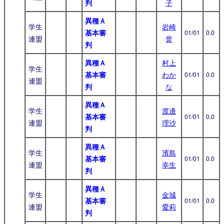
判
子
異種Ａ
学生
岩崎
基本審
01/01
0.0
連盟
誉
判
異種Ａ
村上
学生
基本審
わか
01/01
0.0
連盟
判
な
異種Ａ
学生
渡邊
基本審
01/01
0.0
連盟
理沙
判
異種Ａ
学生
濱島
基本審
01/01
0.0
連盟
幸生
判
異種Ａ
学生
金城
基本審
01/01
0.0
連盟
愛莉
判