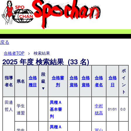
戻る
合格者TOP
> 検索結果
2025 年度 検索結果 (33 名)
ポ
段
指導
合格
合格審
合格
合格
合格
合格
イ
県名
級
者名
種目
判
資格
資格
者名
日
ン
▼
ト
田邊
異種Ａ
学生
中村
哲人
基本審
01/01
0.0
連盟
穂高
判
異種Ａ
学生
冨山