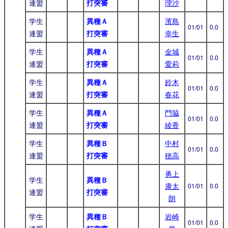
連盟
打突審
理沙
学生
異種Ａ
濱島
01/01
0.0
連盟
打突審
幸生
学生
異種Ａ
金城
01/01
0.0
連盟
打突審
愛莉
学生
異種Ａ
鈴木
01/01
0.0
連盟
打突審
春花
学生
異種Ａ
門脇
01/01
0.0
連盟
打突審
綾香
学生
異種Ｂ
中村
01/01
0.0
連盟
打突審
穂高
勇上
学生
異種Ｂ
康太
01/01
0.0
連盟
打突審
朗
学生
異種Ｂ
岩崎
01/01
0.0