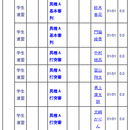
異種Ａ
学生
鈴木
基本審
01/01
0.0
連盟
春花
判
異種Ａ
学生
門脇
基本審
01/01
0.0
連盟
綾香
判
学生
異種Ａ
中村
01/01
0.0
連盟
打突審
穂高
学生
異種Ａ
冨山
01/01
0.0
連盟
打突審
翔太
勇上
学生
異種Ａ
康太
01/01
0.0
連盟
打突審
朗
北嶋
学生
異種Ａ
かり
01/01
0.0
連盟
打突審
ん