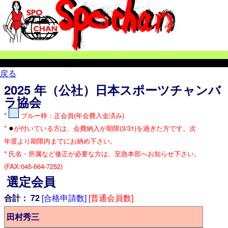
戻る
2025
年（公社）日本スポーツチャンバ
ラ協会
*
ブルー枠：正会員(年会費入金済み)
●
*
が付いている方は、会費納入が期限(3/31)を過ぎた方です。次
年度より期限内までにお納め下さい。
* 氏名・所属など修正が必要な方は、至急本部へお知らせ下さい。
(FAX:045-664-7252)
選定会員
合計：
72
[合格申請数]
[普通会員数]
田村秀三