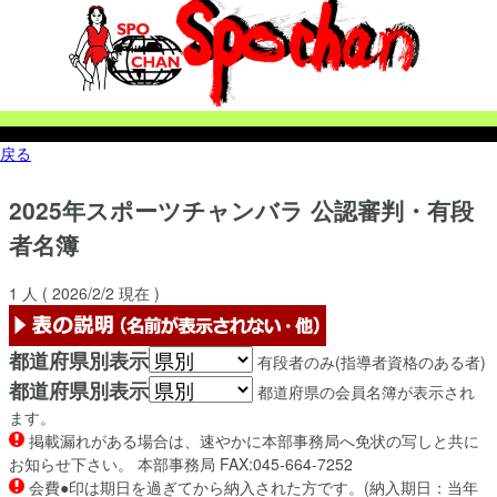
戻る
2025年
スポーツチャンバラ
公認審判・有段
者名簿
1
人 (
2026/2/2
現在 )
都道府県別表示
有段者のみ(指導者資格のある者)
都道府県別表示
都道府県の会員名簿が表示され
ます。
掲載漏れがある場合は、速やかに本部事務局へ免状の写しと共に
お知らせ下さい。 本部事務局 FAX:045-664-7252
会費●印は期日を過ぎてから納入された方です。(納入期日：当年