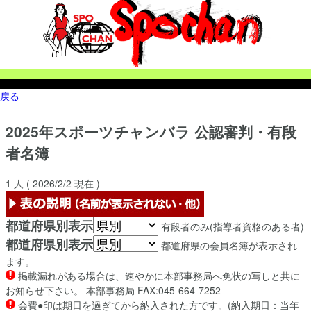
戻る
2025年
スポーツチャンバラ
公認審判・有段
者名簿
1
人 (
2026/2/2
現在 )
都道府県別表示
有段者のみ(指導者資格のある者)
都道府県別表示
都道府県の会員名簿が表示され
ます。
掲載漏れがある場合は、速やかに本部事務局へ免状の写しと共に
お知らせ下さい。 本部事務局 FAX:045-664-7252
会費●印は期日を過ぎてから納入された方です。(納入期日：当年