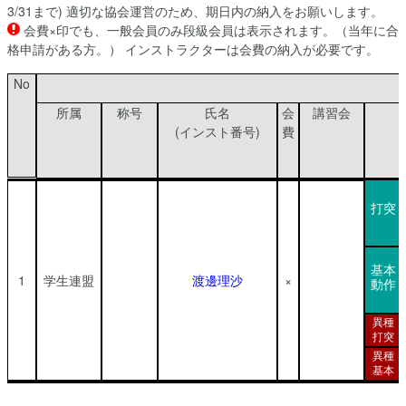
3/31まで) 適切な協会運営のため、期日内の納入をお願いします。
会費×印でも、一般会員のみ段級会員は表示されます。（当年に合
格申請がある方。） インストラクターは会費の納入が必要です。
No
所属
称号
氏名
会
講習会
(インスト番号)
費
打突
基本
1
学生連盟
渡邊理沙
×
動作
異種
打突
異種
基本