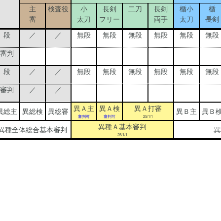
主
検査役
小
長剣
二刀
長剣
楯小
楯
審
太刀
フリー
両手
太刀
長剣
段
／
／
無段
無段
無段
無段
無段
無段
審判
段
／
／
無段
無段
無段
無段
無段
無段
審判
／
／
異Ａ主
異Ａ検
異Ａ打審
異総主
異総検
異総審
異Ｂ主
異Ｂ
審判可
審判可
25/1/1
異種Ａ基本審判
異種全体総合基本審判
異
25/1/1