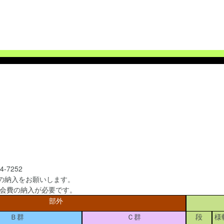
7252
内の納入をお願いします。
は会費の納入が必要です。
部外
Ｂ群
Ｃ群
段
様