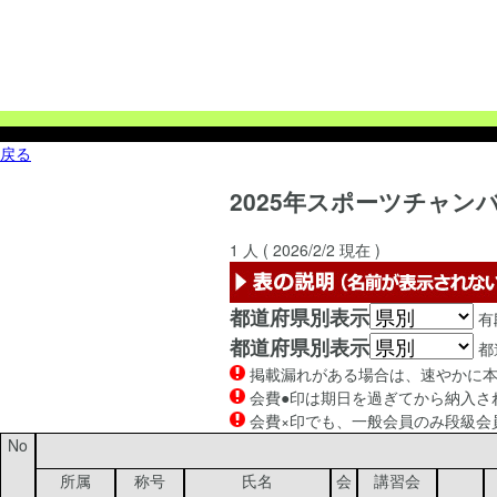
戻る
2025年
スポーツチャン
1
人 (
2026/2/2
現在 )
都道府県別表示
有
都道府県別表示
都
掲載漏れがある場合は、速やかに本部事
会費●印は期日を過ぎてから納入され
会費×印でも、一般会員のみ段級会
No
所属
称号
氏名
会
講習会