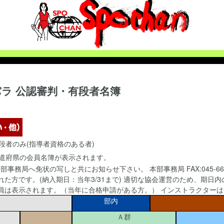
バラ
公認審判・有段者名簿
段者のみ(指導者資格のある者)
道府県の会員名簿が表示されます。
務局へ免状の写しと共にお知らせ下さい。 本部事務局 FAX:045-664-
た方です。(納入期日：当年3/31まで) 適切な協会運営のため、期日
員は表示されます。（当年に合格申請がある方。） インストラクター
部内
Ａ群