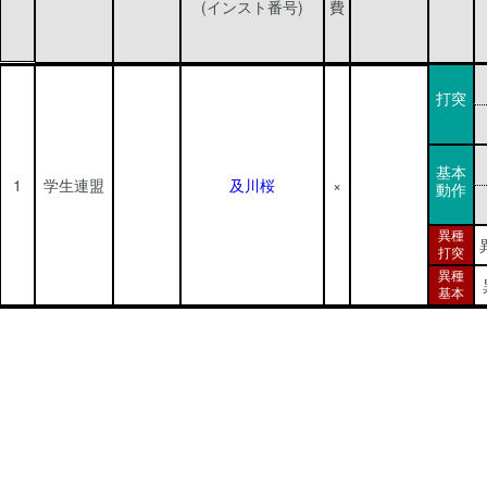
(インスト番号)
費
打突
基本
1
学生連盟
及川桜
×
動作
異種
打突
異種
基本