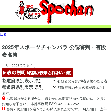
戻る
2025年
スポーツチャンバラ
公認審判・有段
者名簿
1
人 (
2026/2/2
現在 )
都道府県別表示
有段者のみ(指導者資格のある者)
都道府県別表示
都道府県の会員名簿が表示され
ます。
掲載漏れがある場合は、速やかに本部事務局へ免状の写しと共に
お知らせ下さい。 本部事務局 FAX:045-664-7252
会費●印は期日を過ぎてから納入された方です。(納入期日：当年