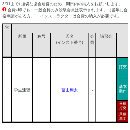
3/31まで) 適切な協会運営のため、期日内の納入をお願いします。
会費×印でも、一般会員のみ段級会員は表示されます。（当年に合
格申請がある方。） インストラクターは会費の納入が必要です。
No
所属
称号
氏名
会
講習会
(インスト番号)
費
打突
基本
1
学生連盟
冨山翔太
×
動作
異種
打突
異種
基本