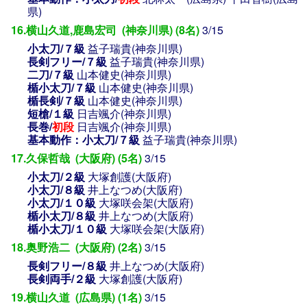
県)
16.横山久道,鹿島宏司 (神奈川県) (8名)
3/15
小太刀/７級
益子瑞貴(神奈川県)
長剣フリー/７級
益子瑞貴(神奈川県)
二刀/７級
山本健史(神奈川県)
楯小太刀/７級
山本健史(神奈川県)
楯長剣/７級
山本健史(神奈川県)
短槍/１級
日吉颯介(神奈川県)
長巻/
初段
日吉颯介(神奈川県)
基本動作：小太刀/７級
益子瑞貴(神奈川県)
17.久保哲哉 (大阪府) (5名)
3/15
小太刀/２級
大塚創護(大阪府)
小太刀/８級
井上なつめ(大阪府)
小太刀/１０級
大塚咲会架(大阪府)
楯小太刀/８級
井上なつめ(大阪府)
楯小太刀/１０級
大塚咲会架(大阪府)
18.奥野浩二 (大阪府) (2名)
3/15
長剣フリー/８級
井上なつめ(大阪府)
長剣両手/２級
大塚創護(大阪府)
19.横山久道 (広島県) (1名)
3/15