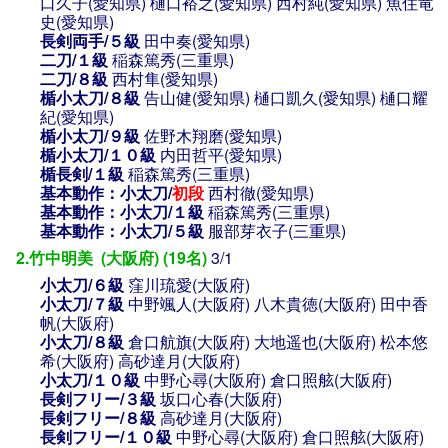
口久子(愛知県)
樋口裕之(愛知県)
西村純(愛知県)
魚住竜
史(愛知県)
長剣両手/５級
田中奏(愛知県)
二刀/１級
稲森篤秀(三重県)
二刀/８級
西村隼(愛知県)
楯小太刀/８級
告山健(愛知県)
樋口凱久(愛知県)
樋口耀
紀(愛知県)
楯小太刀/９級
佐野木翔磨(愛知県)
楯小太刀/１０級
内田哲平(愛知県)
楯長剣/１級
稲森篤秀(三重県)
基本動作：小太刀/
初段
西村徹(愛知県)
基本動作：小太刀/１級
稲森篤秀(三重県)
基本動作：小太刀/５級
服部芽衣子(三重県)
2.竹中明美 (大阪府) (19名)
3/1
小太刀/６級
窪川琉愛(大阪府)
小太刀/７級
中野颯人(大阪府)
八木貴徳(大阪府)
田中香
帆(大阪府)
小太刀/８級
倉口航旗(大阪府)
大地遥也(大阪府)
松本悠
希(大阪府)
高砂達月(大阪府)
小太刀/１０級
中野心尋(大阪府)
倉口照舷(大阪府)
長剣フリー/３級
坂口心春(大阪府)
長剣フリー/８級
高砂達月(大阪府)
長剣フリー/１０級
中野心尋(大阪府)
倉口照舷(大阪府)