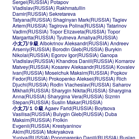
Sergei(RUSSIA)
Potapov
Vladislav(RUSSIA)
Rakhmatullin
Damir(RUSSIA)
Sekretareva
Tatyana(RUSSIA)
Shaginyan Mark(RUSSIA)
Tagiev
Artem(RUSSIA)
Tagirova Polina(RUSSIA)
Tatarinov
Vadim(RUSSIA)
Topor Elizaveta(RUSSIA)
Topor
Margarita(RUSSIA)
Tyutneva Amaliya(RUSSIA)
小太刀/９級
Albokrinov Aleksandr(RUSSIA)
Andreev
Arseniy(RUSSIA)
Borodin Gleb(RUSSIA)
Burykin
Nikolai(RUSSIA)
Egorov Igor(RUSSIA)
Ganopa
Vladislav(RUSSIA)
Khandros Daniil(RUSSIA)
Komarov
Matvey(RUSSIA)
Kosarev Aleksandr(RUSSIA)
Kovalev
Ivan(RUSSIA)
Moseichuk Maksim(RUSSIA)
Popkov
Fedor(RUSSIA)
Prokopenko Aleksei(RUSSIA)
Rich
Djuchi(RUSSIA)
Rodin Viacheslav(RUSSIA)
Saharov
Mikhail(RUSSIA)
Sharygin Nikita(RUSSIA)
Sharygina
Anna(RUSSIA)
Sharygina Vera(RUSSIA)
Sizmin
Stepan(RUSSIA)
Suslin Makar(RUSSIA)
小太刀/１０級
Agaev Farid(RUSSIA)
Boytsova
Vasilisa(RUSSIA)
Bulygin Gleb(RUSSIA)
Duba
Maksim(RUSSIA)
Frolkin
Evgenii(RUSSIA)
Krestyaninov
Akim(RUSSIA)
Mokryakova
Yuniya(RUSSIA)
Ponomarenko Daniil(RUSSIA)
Ruslan