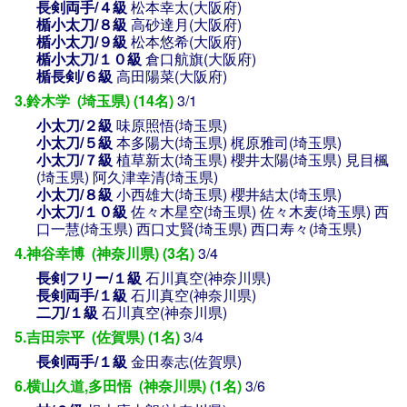
長剣両手/４級
松本幸太(大阪府)
楯小太刀/８級
高砂達月(大阪府)
楯小太刀/９級
松本悠希(大阪府)
楯小太刀/１０級
倉口航旗(大阪府)
楯長剣/６級
高田陽菜(大阪府)
3.鈴木学 (埼玉県) (14名)
3/1
小太刀/２級
味原照悟(埼玉県)
小太刀/５級
本多陽大(埼玉県)
梶原雅司(埼玉県)
小太刀/７級
植草新太(埼玉県)
櫻井太陽(埼玉県)
見目楓
(埼玉県)
阿久津幸清(埼玉県)
小太刀/８級
小西雄大(埼玉県)
櫻井結太(埼玉県)
小太刀/１０級
佐々木星空(埼玉県)
佐々木麦(埼玉県)
西
口一慧(埼玉県)
西口丈賢(埼玉県)
西口寿々(埼玉県)
4.神谷幸博 (神奈川県) (3名)
3/4
長剣フリー/１級
石川真空(神奈川県)
長剣両手/１級
石川真空(神奈川県)
二刀/１級
石川真空(神奈川県)
5.吉田宗平 (佐賀県) (1名)
3/4
長剣両手/１級
金田泰志(佐賀県)
6.横山久道,多田悟 (神奈川県) (1名)
3/6