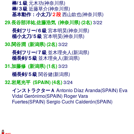
棒/１級
元木功(神奈川県)
棒/３級
近藤草介(神奈川県)
基本動作：小太刀/
２段
西山欽也(神奈川県)
29.長谷部洋祐,佐藤浩気 (神奈川県) (2名)
3/22
長剣フリー/６級
宮本明昊(神奈川県)
楯小太刀/５級
宮本明昊(神奈川県)
30.関谷潤 (新潟県) (2名)
3/22
長剣フリー/７級
並木理央人(新潟県)
楯長剣/５級
並木理央人(新潟県)
31.加藤修 (新潟県) (1名)
3/23
楯長剣/５級
関谷健(新潟県)
32.岩尾光平 (SPAIN) (4名)
3/24
インストラクターＡ
Antonio Díaz Aranda(SPAIN)
Eva
Vidal Gerónimo(SPAIN)
Roger Vara
Fuertes(SPAIN)
Sergio Cuchi Calderón(SPAIN)