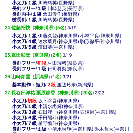
小太刀/１級
川崎慈英(長野県)
長剣フリー/１級
川崎慈英(長野県)
長剣両手/１級
倉田優作(長野県)
楯長剣/１級
川崎慈英(長野県)
24.佐藤招快 (神奈川県) (5名)
3/19
小太刀/１級
伊藤久登(神奈川県)
小林平良(神奈川県)
小太刀/４級
速水葉月(神奈川県)
駒形徹平(神奈川県)
小太刀/５級
濱田葵(神奈川県)
25.篭田彰宏 (奈良県) (2名)
3/19
長剣フリー/
初段
村田瑞稀(奈良県)
長剣フリー/１級
行司眞梨(奈良県)
26.山崎如雲 (新潟県) (1名)
3/21
基本動作：短刀/
２段
渡辺玲奈(新潟県)
27.長谷部洋祐,栗原静香 (神奈川県) (20名)
3/22
小太刀/
初段
坂下将吾(神奈川県)
小太刀/１級
小清水尚輝(神奈川県)
小太刀/３級
石田浬一(神奈川県)
西澤周(神奈川県)
小太刀/６級
千田陽斗(神奈川県)
小太刀/７級
星野慎斗(神奈川県)
長剣フリー/１級
小清水尚輝(神奈川県)
盤木蒼大(神奈川