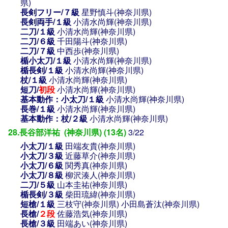
県)
長剣フリー/７級
星野慎斗(神奈川県)
長剣両手/１級
小清水尚輝(神奈川県)
二刀/１級
小清水尚輝(神奈川県)
二刀/６級
千田陽斗(神奈川県)
二刀/７級
中西歩(神奈川県)
楯小太刀/１級
小清水尚輝(神奈川県)
楯長剣/１級
小清水尚輝(神奈川県)
杖/１級
小清水尚輝(神奈川県)
短刀/
初段
小清水尚輝(神奈川県)
基本動作：小太刀/１級
小清水尚輝(神奈川県)
長巻/１級
小清水尚輝(神奈川県)
基本動作：杖/２級
小清水尚輝(神奈川県)
28.長谷部洋祐 (神奈川県) (13名)
3/22
小太刀/１級
田端友貴(神奈川県)
小太刀/３級
近藤草介(神奈川県)
小太刀/６級
関秀真(神奈川県)
小太刀/８級
柳沢湊人(神奈川県)
二刀/５級
山本圭祐(神奈川県)
楯長剣/３級
柴田琉緯(神奈川県)
短槍/１級
三枝守(神奈川県)
小田島蒼汰(神奈川県)
長槍/
２段
佐藤浩気(神奈川県)
長槍/３級
田端あい(神奈川県)