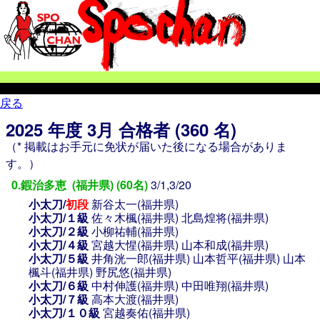
戻る
2025 年度 3月 合格者 (360 名)
（* 掲載はお手元に免状が届いた後になる場合がありま
す。）
0.鍜治多恵 (福井県) (60名)
3/1,3/20
小太刀/
初段
新谷太一(福井県)
小太刀/１級
佐々木楓(福井県)
北島煌将(福井県)
小太刀/２級
小柳祐輔(福井県)
小太刀/４級
宮越大惺(福井県)
山本和成(福井県)
小太刀/５級
井角洸一郎(福井県)
山本哲平(福井県)
山本
楓斗(福井県)
野尻悠(福井県)
小太刀/６級
中村伸護(福井県)
中田唯翔(福井県)
小太刀/７級
高本大渡(福井県)
小太刀/１０級
宮越奏佑(福井県)