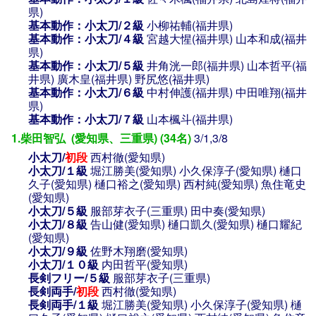
県)
基本動作：小太刀/２級
小柳祐輔(福井県)
基本動作：小太刀/４級
宮越大惺(福井県)
山本和成(福井
県)
基本動作：小太刀/５級
井角洸一郎(福井県)
山本哲平(福
井県)
廣木皇(福井県)
野尻悠(福井県)
基本動作：小太刀/６級
中村伸護(福井県)
中田唯翔(福井
県)
基本動作：小太刀/７級
山本楓斗(福井県)
1.柴田智弘 (愛知県、三重県) (34名)
3/1,3/8
小太刀/
初段
西村徹(愛知県)
小太刀/１級
堀江勝美(愛知県)
小久保淳子(愛知県)
樋口
久子(愛知県)
樋口裕之(愛知県)
西村純(愛知県)
魚住竜史
(愛知県)
小太刀/５級
服部芽衣子(三重県)
田中奏(愛知県)
小太刀/８級
告山健(愛知県)
樋口凱久(愛知県)
樋口耀紀
(愛知県)
小太刀/９級
佐野木翔磨(愛知県)
小太刀/１０級
内田哲平(愛知県)
長剣フリー/５級
服部芽衣子(三重県)
長剣両手/
初段
西村徹(愛知県)
長剣両手/１級
堀江勝美(愛知県)
小久保淳子(愛知県)
樋