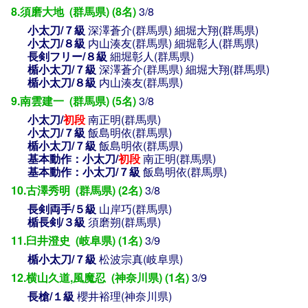
8.須磨大地 (群馬県) (8名)
3/8
小太刀/７級
深澤蒼介(群馬県)
細堀大翔(群馬県)
小太刀/８級
内山湊友(群馬県)
細堀彰人(群馬県)
長剣フリー/８級
細堀彰人(群馬県)
楯小太刀/７級
深澤蒼介(群馬県)
細堀大翔(群馬県)
楯小太刀/８級
内山湊友(群馬県)
9.南雲建一 (群馬県) (5名)
3/8
小太刀/
初段
南正明(群馬県)
小太刀/７級
飯島明依(群馬県)
楯小太刀/７級
飯島明依(群馬県)
基本動作：小太刀/
初段
南正明(群馬県)
基本動作：小太刀/７級
飯島明依(群馬県)
10.古澤秀明 (群馬県) (2名)
3/8
長剣両手/５級
山岸巧(群馬県)
楯長剣/３級
須磨朔(群馬県)
11.臼井澄史 (岐阜県) (1名)
3/9
楯小太刀/７級
松波宗真(岐阜県)
12.横山久道,風魔忍 (神奈川県) (1名)
3/9
長槍/１級
櫻井裕理(神奈川県)