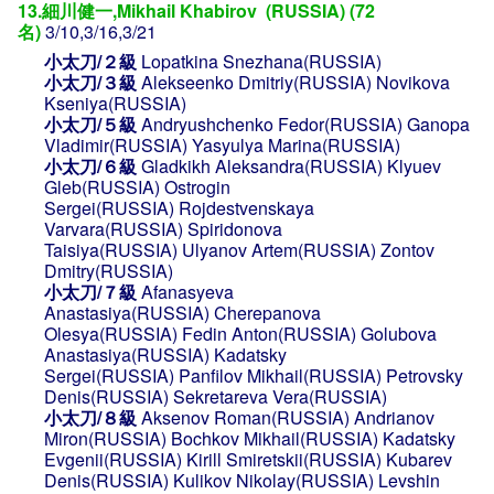
13.細川健一,Mikhail Khabirov (RUSSIA) (72
名)
3/10,3/16,3/21
小太刀/２級
Lopatkina Snezhana(RUSSIA)
小太刀/３級
Alekseenko Dmitriy(RUSSIA)
Novikova
Kseniya(RUSSIA)
小太刀/５級
Andryushchenko Fedor(RUSSIA)
Ganopa
Vladimir(RUSSIA)
Yasyulya Marina(RUSSIA)
小太刀/６級
Gladkikh Aleksandra(RUSSIA)
Klyuev
Gleb(RUSSIA)
Ostrogin
Sergei(RUSSIA)
Rojdestvenskaya
Varvara(RUSSIA)
Spiridonova
Taisiya(RUSSIA)
Ulyanov Artem(RUSSIA)
Zontov
Dmitry(RUSSIA)
小太刀/７級
Afanasyeva
Anastasiya(RUSSIA)
Cherepanova
Olesya(RUSSIA)
Fedin Anton(RUSSIA)
Golubova
Anastasiya(RUSSIA)
Kadatsky
Sergei(RUSSIA)
Panfilov Mikhail(RUSSIA)
Petrovsky
Denis(RUSSIA)
Sekretareva Vera(RUSSIA)
小太刀/８級
Aksenov Roman(RUSSIA)
Andrianov
Miron(RUSSIA)
Bochkov Mikhail(RUSSIA)
Kadatsky
Evgenii(RUSSIA)
Kirill Smiretskii(RUSSIA)
Kubarev
Denis(RUSSIA)
Kulikov Nikolay(RUSSIA)
Levshin