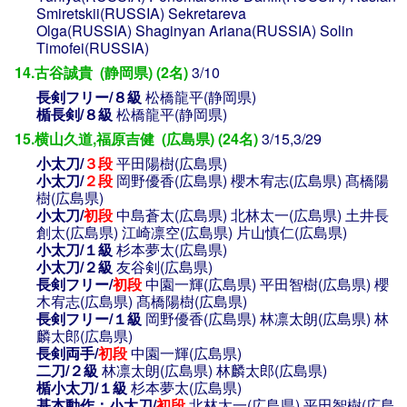
Smiretskii(RUSSIA)
Sekretareva
Olga(RUSSIA)
Shaginyan Ariana(RUSSIA)
Solin
Timofei(RUSSIA)
14.古谷誠貴 (静岡県) (2名)
3/10
長剣フリー/８級
松橋龍平(静岡県)
楯長剣/８級
松橋龍平(静岡県)
15.横山久道,福原吉健 (広島県) (24名)
3/15,3/29
小太刀/
３段
平田陽樹(広島県)
小太刀/
２段
岡野優香(広島県)
櫻木宥志(広島県)
髙橋陽
樹(広島県)
小太刀/
初段
中島蒼太(広島県)
北林太一(広島県)
土井長
創太(広島県)
江崎凛空(広島県)
片山慎仁(広島県)
小太刀/１級
杉本夢太(広島県)
小太刀/２級
友谷剣(広島県)
長剣フリー/
初段
中園一輝(広島県)
平田智樹(広島県)
櫻
木宥志(広島県)
髙橋陽樹(広島県)
長剣フリー/１級
岡野優香(広島県)
林凛太朗(広島県)
林
麟太郎(広島県)
長剣両手/
初段
中園一輝(広島県)
二刀/２級
林凛太朗(広島県)
林麟太郎(広島県)
楯小太刀/１級
杉本夢太(広島県)
基本動作：小太刀/
初段
北林太一(広島県)
平田智樹(広島