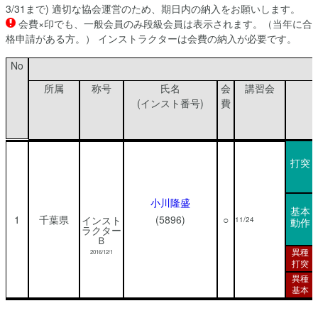
3/31まで) 適切な協会運営のため、期日内の納入をお願いします。
会費×印でも、一般会員のみ段級会員は表示されます。（当年に合
格申請がある方。） インストラクターは会費の納入が必要です。
No
所属
称号
氏名
会
講習会
(インスト番号)
費
打突
小川隆盛
基本
1
千葉県
(5896)
○
インスト
11/24
動作
ラクター
Ｂ
異種
2016/12/1
打突
異種
基本