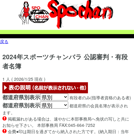
戻る
2024年
スポーツチャンバラ
公認審判・有段
者名簿
1
人 (
2026/1/25
現在 )
都道府県別表示
有段者のみ(指導者資格のある者)
都道府県別表示
都道府県の会員名簿が表示され
ます。
掲載漏れがある場合は、速やかに本部事務局へ免状の写しと共に
お知らせ下さい。 本部事務局 FAX:045-664-7252
会費●印は期日を過ぎてから納入された方です。(納入期日：当年