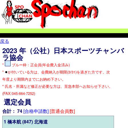
戻る
2023
年（公社）日本スポーツチャンバ
ラ協会
*
ブルー枠：正会員(年会費入金済み)
●
*
が付いている方は、会費納入が期限(3/31)を過ぎた方です。次
年度より期限内までにお納め下さい。
* 氏名・所属など修正が必要な方は、至急本部へお知らせ下さい。
(FAX:045-664-7252)
選定会員
合計：
74
[合格申請数]
[普通会員数]
1 橋本航 (847) 北海道