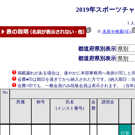
2019年
スポーツチ
1
人
※
名前を検索(IE)
都道府県別表示
都道府県別表示
掲載漏れがある場合は、速やかに本部事務局へ免状の写しと共にお知らせ
会費●印は期日を過ぎてから納入された方です。(納入期日：当年
会費×印でも、一般会員のみ段級会員は表示されます。（当年
No
所属
称号
氏名
会
講習会
(インスト番号)
費
打突