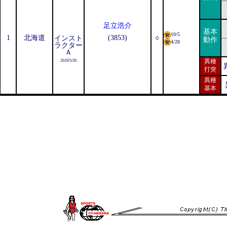
足立浩介
基本
10/5
1
北海道
(3853)
○
インスト
動作
4/28
ラクター
Ａ
異種
2019/5/26
打突
異種
基本