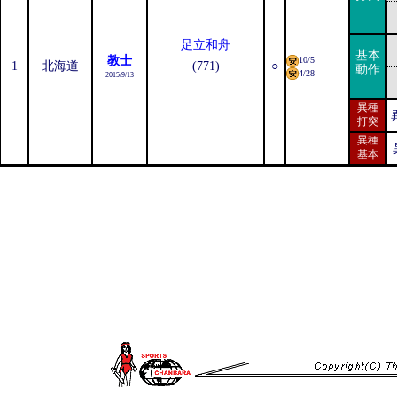
足立和舟
基本
教士
10/5
1
北海道
(771)
○
動作
4/28
2015/9/13
異種
打突
異種
基本