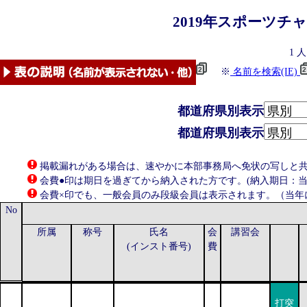
2019年
スポーツチ
1
人
※
名前を検索(IE)
都道府県別表示
都道府県別表示
掲載漏れがある場合は、速やかに本部事務局へ免状の写しと共にお知らせ
会費●印は期日を過ぎてから納入された方です。(納入期日：当年
会費×印でも、一般会員のみ段級会員は表示されます。（当年
No
所属
称号
氏名
会
講習会
(インスト番号)
費
打突