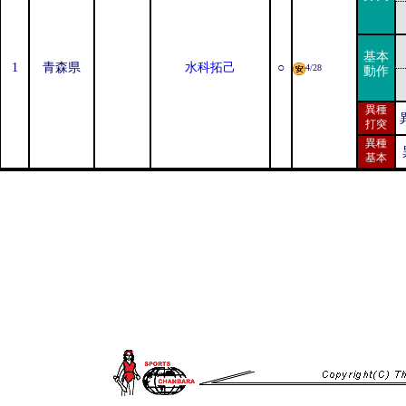
基本
1
青森県
水科拓己
○
4/28
動作
異種
打突
異種
基本