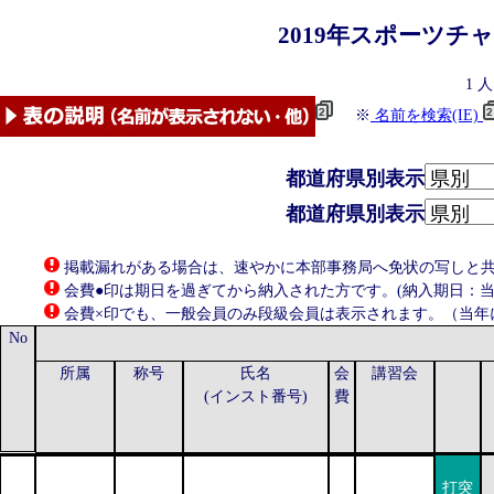
2019年
スポーツチ
1
人
※
名前を検索(IE)
都道府県別表示
都道府県別表示
掲載漏れがある場合は、速やかに本部事務局へ免状の写しと共にお知らせ
会費●印は期日を過ぎてから納入された方です。(納入期日：当年
会費×印でも、一般会員のみ段級会員は表示されます。（当年
No
所属
称号
氏名
会
講習会
(インスト番号)
費
打突