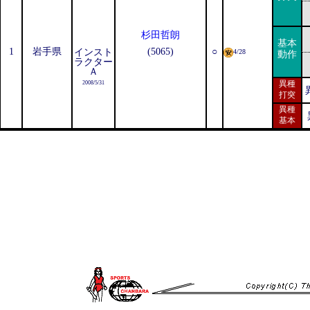
杉田哲朗
基本
1
岩手県
(5065)
○
インスト
4/28
動作
ラクター
Ａ
異種
2008/5/31
打突
異種
基本