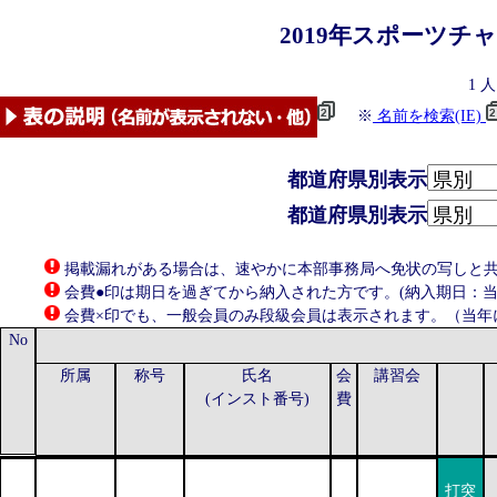
2019年
スポーツチ
1
人
※
名前を検索(IE)
都道府県別表示
都道府県別表示
掲載漏れがある場合は、速やかに本部事務局へ免状の写しと共にお知らせ
会費●印は期日を過ぎてから納入された方です。(納入期日：当年
会費×印でも、一般会員のみ段級会員は表示されます。（当年
No
所属
称号
氏名
会
講習会
(インスト番号)
費
打突