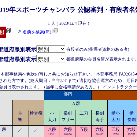
019年
スポーツチャンバラ
公認審判・有段者名
1
人 (
2020/12/4
現在 )
※
名前を検索(IE)
都道府県別表示
有段者のみ(指導者資格のある者)
都道府県別表示
都道府県の会員名簿が表示されます
事務局へ免状の写しと共にお知らせ下さい。 本部事務局 FAX:045-664
れた方です。(納入期日：当年3/31まで) 適切な協会運営のため、期
会員は表示されます。（当年に合格申請がある方。） インストラクタ
部内
Ａ群
主
検査役
小
長剣
二刀
長剣
楯小
楯
審
太刀
フリー
両手
太刀
長剣
段
／
／
八段
六段
五段
六段
五段
六段
18/3/11
09/8/30
18/4/15
10/7/4
12/5/27