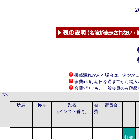
2
掲載漏れがある場合は、速やかに本部
会費●印は期日を過ぎてから納入さ
会費×印でも、一般会員のみ段級
No
所属
称号
氏名
会
講習会
(インスト番号)
費
打突