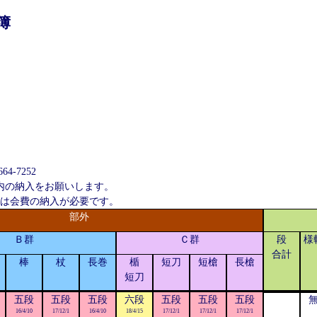
簿
。
-7252
日内の納入をお願いします。
ーは会費の納入が必要です。
部外
Ｂ群
Ｃ群
段
様
合計
棒
杖
長巻
楯
短刀
短槍
長槍
短刀
五段
五段
五段
六段
五段
五段
五段
16/4/10
17/12/1
16/4/10
18/4/15
17/12/1
17/12/1
17/12/1