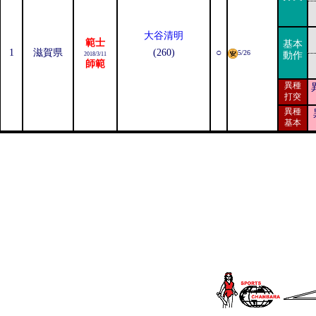
大谷清明
範士
基本
1
滋賀県
(260)
○
5/26
動作
2018/3/11
師範
異種
打突
異種
基本