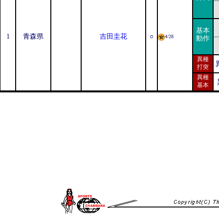
基本
1
青森県
吉田圭花
○
4/28
動作
異種
打突
異種
基本