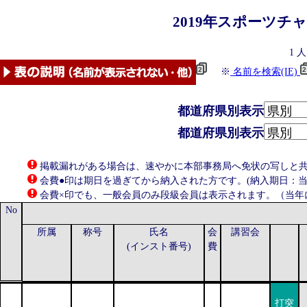
2019年
スポーツチ
1
人
※
名前を検索(IE)
都道府県別表示
都道府県別表示
掲載漏れがある場合は、速やかに本部事務局へ免状の写しと共にお知らせ
会費●印は期日を過ぎてから納入された方です。(納入期日：当年
会費×印でも、一般会員のみ段級会員は表示されます。（当年
No
所属
称号
氏名
会
講習会
(インスト番号)
費
打突