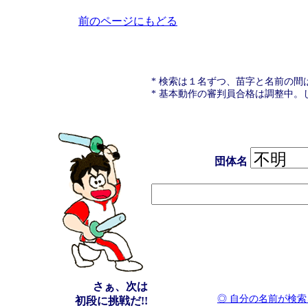
前のページにもどる
* 検索は１名ずつ、苗字と名前の
* 基本動作の審判員合格は調整中。
団体名
さぁ、次は
◎ 自分の名前が検索
初段に挑戦だ!!